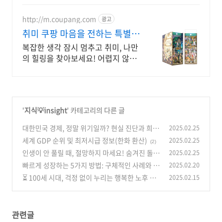
http://m.coupang.com
광고
취미 쿠팡 마음을 전하는 특별한
선물
복잡한 생각 잠시 멈추고 취미, 나만
의 힐링을 찾아보세요! 어렵지 않게
DIY그림 완성하며 성취감을 경험,
로켓배송으로 바로 시작!
'
지식💡insight
' 카테고리의 다른 글
대한민국 경제, 정말 위기일까? 현실 진단과 희망
2025.02.25
의 방향 제시!
세계 GDP 순위 및 최저시급 정보(한화 환산)
2025.02.25
(2)
(2)
인생이 안 풀릴 때, 절망하지 마세요! 숨겨진 돌파
2025.02.25
구 BEST 5
빠르게 성장하는 5가지 방법: 구체적인 사례와 함
2025.02.20
(2)
께 알아보는 성장 비결
⏳ 100세 시대, 걱정 없이 누리는 행복한 노후 준
2025.02.15
(3)
비 5단계 마법 🪄
(3)
관련글