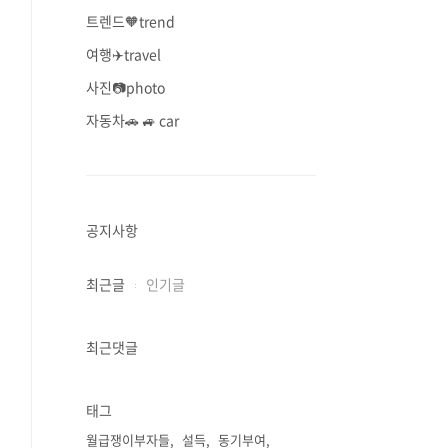
트렌드🧡trend
여행✈️travel
사진📷photo
자동차🚗 🚙 car
공지사항
최근글
인기글
최근댓글
태그
월급쟁이부자들
설득
동기부여