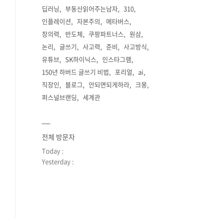
딥러닝
부동산읽어주는남자
310
인플레이션
자본주의
메타버스
창의력
반도체
쿠팡파트너스
원삼
논리
글쓰기
사고력
준비
사고방식
유튜브
SK하이닉스
인스타그램
150년 하버드 글쓰기 비법
포리얼
ai
직장인
블로그
안되면되게하라
크몽
퍼스널브랜딩
세계관
전체 방문자
Today :
Yesterday :