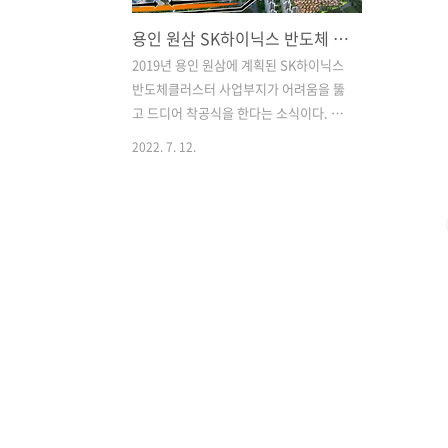
용인 원삼 SK하이닉스 반도체 클러스터 7/14일 착공식
2019년 용인 원삼에 계획된 SK하이닉스
반도체클러스터 사업부지가 어려움을 뚫
고 드디어 착공식을 한다는 소식이다. 그
동안 토지보상 문제로 난항을 겪던 반도
2022. 7. 12.
체클러스터 계획은 현재 75%이상의 토지
보상을 기록하며 이미 신청된 *수용재결
이 완료되면 100%의 소유권을 시행사측
이 가져오게 된다. *수용재결 : 공익을 위
해서 특정물의 권리나 소유권을 강제로
징수하여 제 3자에게 소유권 이전할 것을
국가가 명령하는 제도. 용인 원삼 SK하이
닉스 반도체클러스터 부지는 올 10월경
수용재결이 완료될 것으로 예상된다. 착
공식이 왜 늦어졌는가? 토지보상이 늦어
졌고 사업진행 또한 초기 예상보다 많이
늦어지게 되었다. 당초 계획대로라면