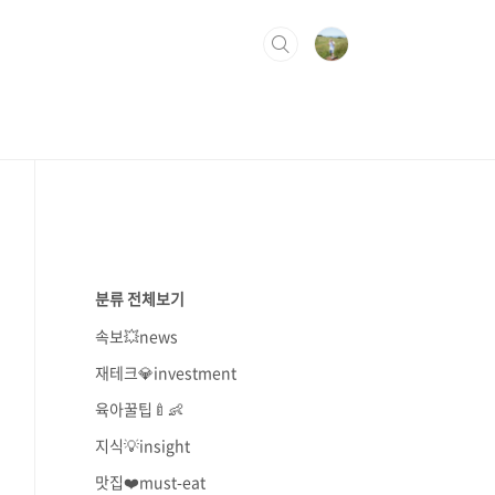
분류 전체보기
속보💥news
재테크💎investment
육아꿀팁🍼👶
지식💡insight
맛집❤️must-eat