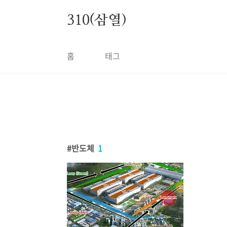
본문 바로가기
310(삼열)
홈
태그
반도체
1