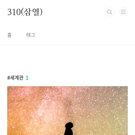
본문 바로가기
310(삼열)
홈
태그
세계관
1