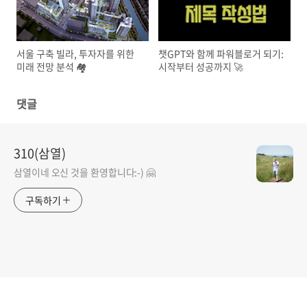
서울 구축 빌라, 투자자를 위한
챗GPT와 함께 파워블로거 되기:
미래 전망 분석 🏘️
시작부터 성공까지 🚀
댓글
310(삼열)
삼열이네 오신 것을 환영합니다:-) 🤗
구독하기