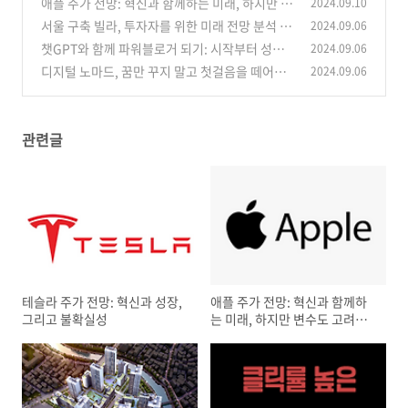
애플 주가 전망: 혁신과 함께하는 미래, 하지만 변
2024.09.10
(2)
수도 고려해야
서울 구축 빌라, 투자자를 위한 미래 전망 분석 🏘️
2024.09.06
(3)
챗GPT와 함께 파워블로거 되기: 시작부터 성공
2024.09.06
(15)
까지 🚀
디지털 노마드, 꿈만 꾸지 말고 첫걸음을 떼어봐!
2024.09.06
(18)
🗺️💻
(18)
관련글
테슬라 주가 전망: 혁신과 성장,
애플 주가 전망: 혁신과 함께하
그리고 불확실성
는 미래, 하지만 변수도 고려해
야