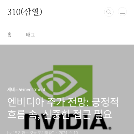
본문 바로가기
310(삼열)
홈
태그
재테크💎investment
엔비디아 주가 전망: 긍정적
흐름 속, 신중한 접근 필요
by "포기하는 것을 포기하라"
2024. 9. 10.