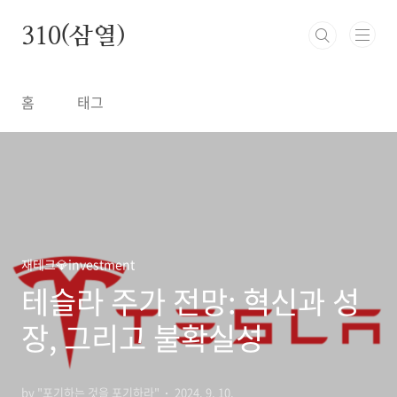
본문 바로가기
310(삼열)
홈
태그
재테크💎investment
테슬라 주가 전망: 혁신과 성
장, 그리고 불확실성
by "포기하는 것을 포기하라"
2024. 9. 10.