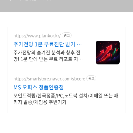
https://www.plankor.kr/
광고
주가전망 1분 무료진단 받기 가
입즉시 무료리포트 100%
주가전망의 숨겨진 분석과 향후 전
망! 1분 만에 받는 무료 리포트 지금
신청하세요
https://smartstore.naver.com/sbcore
광고
MS 오피스 정품인증점
포인트적립/한국정품/PC,노트북 설치/이메일 또는 패
키지 발송/게임용 주변기기