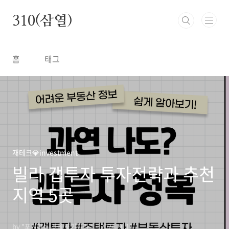
본문 바로가기
310(삼열)
홈
태그
재테크💎investment
빌라 갭투자 투자전략과 추천
지역 5곳
by "포기하는 것을 포기하라"
2024. 9. 11.