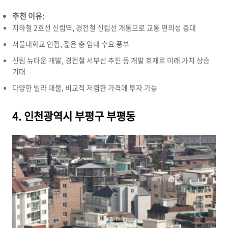
추천 이유:
지하철 2호선 신림역,
경전철 신림선 개통으로 교통 편의성 증대
서울대학교 인접,
젊은 층 임대 수요 풍부
신림 뉴타운 개발,
경전철 서부선 추진 등 개발 호재로 미래 가치 상승
기대
다양한 빌라 매물,
비교적 저렴한 가격에 투자 가능
4. 인천광역시 부평구 부평동