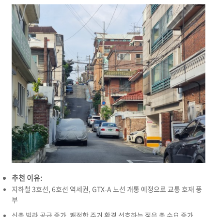
추천 이유:
지하철 3호선,
6호선 역세권,
GTX-A 노선 개통 예정으로 교통 호재 풍
부
신축 빌라 공급 증가,
쾌적한 주거 환경 선호하는 젊은 층 수요 증가