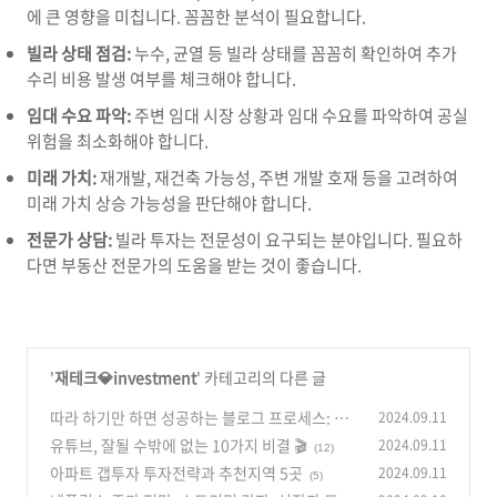
에 큰 영향을 미칩니다.
꼼꼼한 분석이 필요합니다.
빌라 상태 점검:
누수,
균열 등 빌라 상태를 꼼꼼히 확인하여 추가
수리 비용 발생 여부를 체크해야 합니다.
임대 수요 파악:
주변 임대 시장 상황과 임대 수요를 파악하여 공실
위험을 최소화해야 합니다.
미래 가치:
재개발,
재건축 가능성,
주변 개발 호재 등을 고려하여
미래 가치 상승 가능성을 판단해야 합니다.
전문가 상담:
빌라 투자는 전문성이 요구되는 분야입니다.
필요하
다면 부동산 전문가의 도움을 받는 것이 좋습니다.
'
재테크💎investment
' 카테고리의 다른 글
따라 하기만 하면 성공하는 블로그 프로세스: 꾸
2024.09.11
준함과 전략으로 승부하라!
유튜브, 잘될 수밖에 없는 10가지 비결 🎬
2024.09.11
(24)
(12)
아파트 갭투자 투자전략과 추천지역 5곳
2024.09.11
(5)