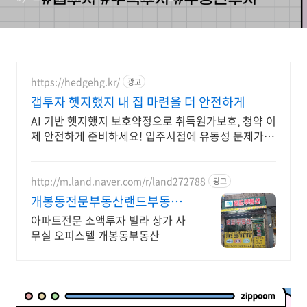
https://hedgehg.kr/
광고
갭투자 헷지했지 내 집 마련을 더 안전하게
AI 기반 헷지했지 보호약정으로 취득원가보호, 청약 이
제 안전하게 준비하세요! 입주시점에 유동성 문제가
생기면 아파트 매도권리를 행사할 수 있는 부동산헷징
서비스
http://m.land.naver.com/r/land272788
광고
개봉동전문부동산랜드부동산
개봉동 고척동 아파트 전문
아파트전문 소액투자 빌라 상가 사
무실 오피스텔 개봉동부동산