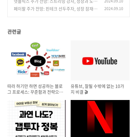
넷플릭스 주가 전망: 스트리밍 강자, 성장과 도전
2024.09.10
의 기로
페이팔 주가 전망: 핀테크 선두주자, 성장 잠재력
2024.09.10
(12)
과 함께 리스크도 고려해야
(4)
관련글
따라 하기만 하면 성공하는 블로
유튜브, 잘될 수밖에 없는 10가
그 프로세스: 꾸준함과 전략으로
지 비결 🎬
승부하라!