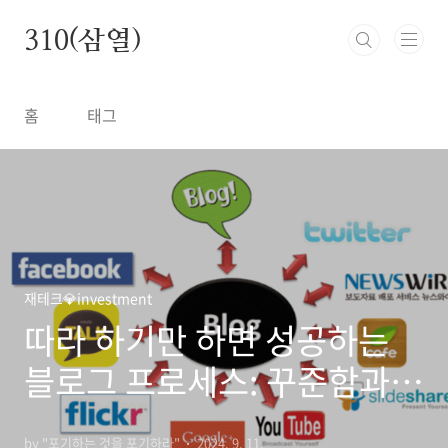
본문 바로가기
310(삼열)
홈
태그
재테크💎investment
따라 하기만 하면 성공하는
블로그 프로세스: 꾸준함과
전략으로 승부하라!
by "포기하는 것을 포기하라"
2024. 9. 11.