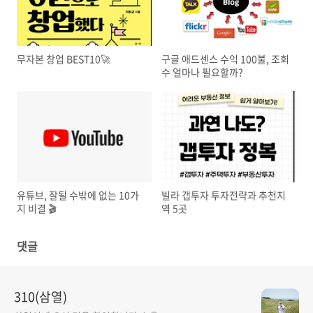
무자본 창업 BEST10🚀
구글 애드센스 수익 100불, 조회
수 얼마나 필요할까?
유튜브, 잘될 수밖에 없는 10가
빌라 갭투자 투자전략과 추천지
지 비결 🎬
역 5곳
댓글
310(삼열)