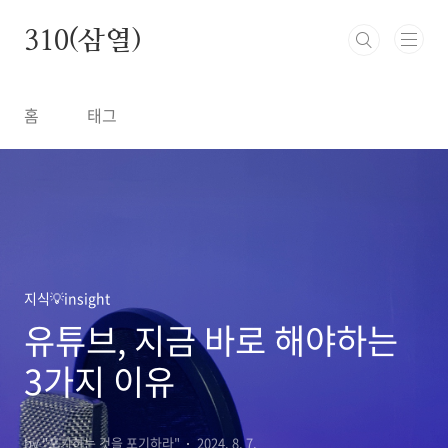
본문 바로가기
310(삼열)
홈
태그
지식💡insight
유튜브, 지금 바로 해야하는
3가지 이유
by "포기하는 것을 포기하라"
2024. 8. 7.