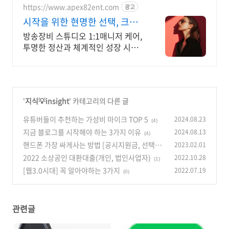
https://www.apex82ent.com
광고
시작을 위한 현명한 선택, 크리
에이터, BJ 상시 모집
방송장비 스튜디오 1:1매니저 케어,
투명한 정산과 체계적인 성장 시스
템
'
지식💡insight
' 카테고리의 다른 글
유튜버들이 추천하는 가성비 마이크 TOP 5
2024.08.23
(4)
지금 블로그를 시작해야 하는 3가지 이유
2024.08.13
(4)
핸드폰 가장 싸게사는 방법 [공시지원금, 선택약
2023.02.01
정, 자급제+알뜰폰]
2022 소상공인 대환대출(개인, 법인사업자)
2022.10.28
(0)
(1)
[웹3.0시대] 꼭 알아야하는 3가지
2022.07.19
(0)
관련글